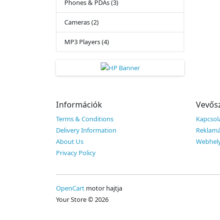
Phones & PDAs (3)
Cameras (2)
MP3 Players (4)
Információk
Vevősz
Terms & Conditions
Kapcsola
Delivery Information
Reklamá
About Us
Webhely
Privacy Policy
OpenCart
motor hajtja
Your Store © 2026