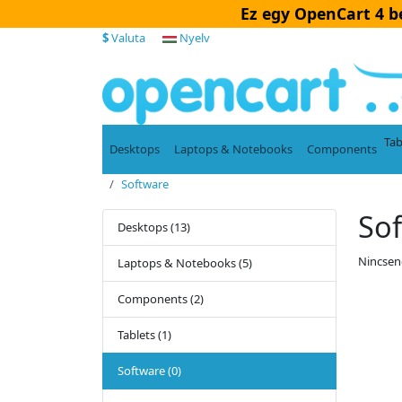
Ez egy OpenCart 4 b
$
Valuta
Nyelv
Tab
Desktops
Laptops & Notebooks
Components
Software
So
Desktops (13)
Nincsen
Laptops & Notebooks (5)
Components (2)
Tablets (1)
Software (0)