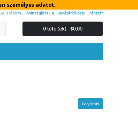
en személyes adatot.
89
Fiókom
Kívánságlista (0)
Bevásárlókosár
Pénztár
0 tétel(ek) - $0,00
Folytatás