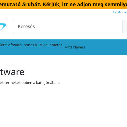
emutató áruház. Kérjük, itt ne adjon meg semmily
1234567
lets
Software
Phones & PDAs
Cameras
MP3 Players
ftware
ek termékek ebben a kategóriában.