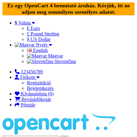
Ez egy OpenCart 4 bemutató áruház. Kérjük, itt ne
adjon meg semmilyen személyes adatot.
$
Valuta
€ Euro
£ Pound Sterling
$ US Dollar
Nyelv
English
Magyar
Slovenčina
123456789
Fiókom
Regisztráció
Bejelentkezés
Kívánságlista (0)
Bevásárlókosár
Pénztár