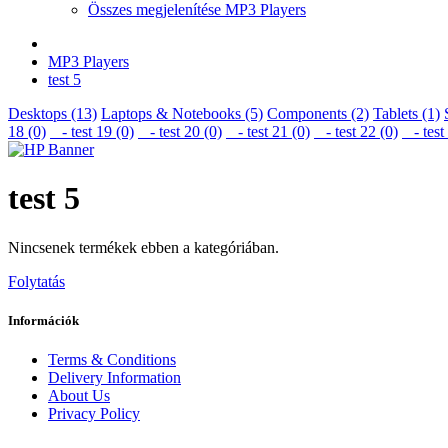
Összes megjelenítése MP3 Players
MP3 Players
test 5
Desktops (13)
Laptops & Notebooks (5)
Components (2)
Tablets (1)
18 (0)
- test 19 (0)
- test 20 (0)
- test 21 (0)
- test 22 (0)
- test 
test 5
Nincsenek termékek ebben a kategóriában.
Folytatás
Információk
Terms & Conditions
Delivery Information
About Us
Privacy Policy