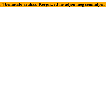
4 bemutató áruház. Kérjük, itt ne adjon meg semmilyen 