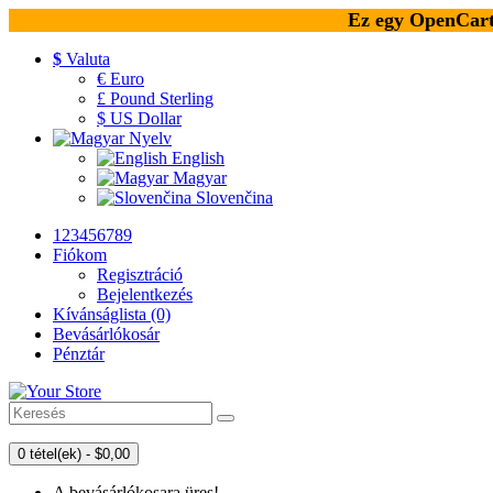
Ez egy OpenCart 
$
Valuta
€ Euro
£ Pound Sterling
$ US Dollar
Nyelv
English
Magyar
Slovenčina
123456789
Fiókom
Regisztráció
Bejelentkezés
Kívánságlista (0)
Bevásárlókosár
Pénztár
0 tétel(ek) - $0,00
A bevásárlókosara üres!