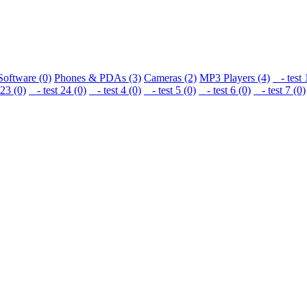
Software (0)
Phones & PDAs (3)
Cameras (2)
MP3 Players (4)
- test 
23 (0)
- test 24 (0)
- test 4 (0)
- test 5 (0)
- test 6 (0)
- test 7 (0)