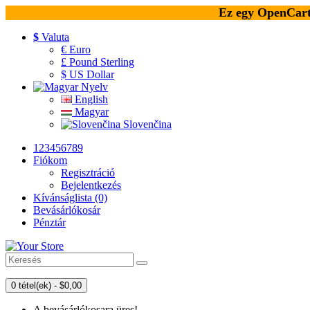
Ez egy OpenCart 
$
Valuta
€ Euro
£ Pound Sterling
$ US Dollar
Nyelv
English
Magyar
Slovenčina
123456789
Fiókom
Regisztráció
Bejelentkezés
Kívánságlista (0)
Bevásárlókosár
Pénztár
0 tétel(ek) - $0,00
A bevásárlókosara üres!