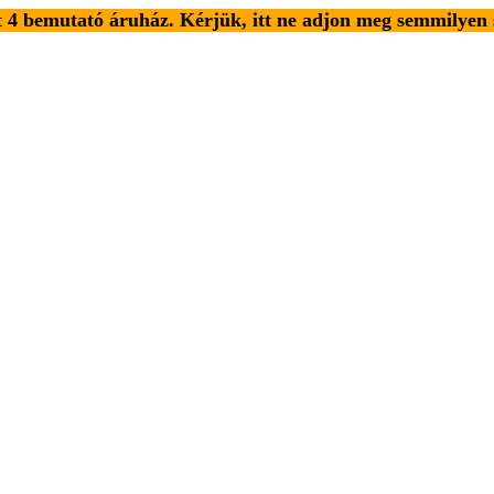
4 bemutató áruház. Kérjük, itt ne adjon meg semmilyen 