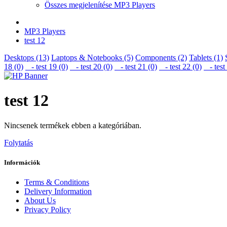
Összes megjelenítése MP3 Players
MP3 Players
test 12
Desktops (13)
Laptops & Notebooks (5)
Components (2)
Tablets (1)
18 (0)
- test 19 (0)
- test 20 (0)
- test 21 (0)
- test 22 (0)
- test 
test 12
Nincsenek termékek ebben a kategóriában.
Folytatás
Információk
Terms & Conditions
Delivery Information
About Us
Privacy Policy