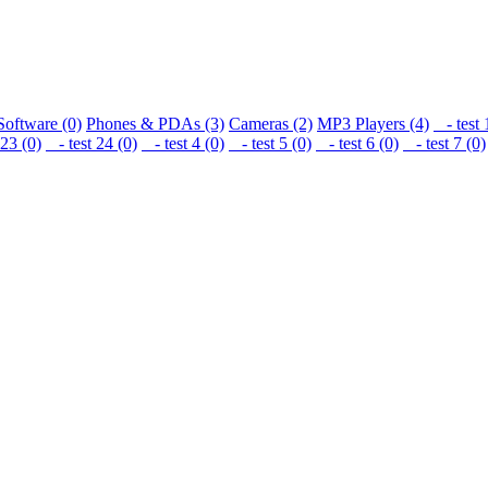
Software (0)
Phones & PDAs (3)
Cameras (2)
MP3 Players (4)
- test 
23 (0)
- test 24 (0)
- test 4 (0)
- test 5 (0)
- test 6 (0)
- test 7 (0)