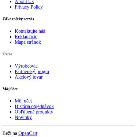
About Us
Privacy Policy
Zákaznícky servis
Kontaktujte nás
Reklamácie
Mapa stránok
Extra
Výrobcovia
Partnerský progra
Akciový tovar
Môj účet
Môj účet
História objednávok
Obľúbené produkty
Novinky
Beží na
OpenCart