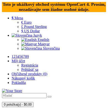
Toto je ukážkový obchod systému OpenCart 4. Prosím,
nezadávajte sem žiadne osobné údaje.
$
Mena
€ Euro
£ Pound Sterling
$ US Dollar
Jazyk
English
Magyar
Slovenčina
123456789
Môj účet
Registrácia
Prihlásiť sa
Obľúbené produkty (0)
Nákupný košík
Pokladňa
0 položka(y) - $0,00