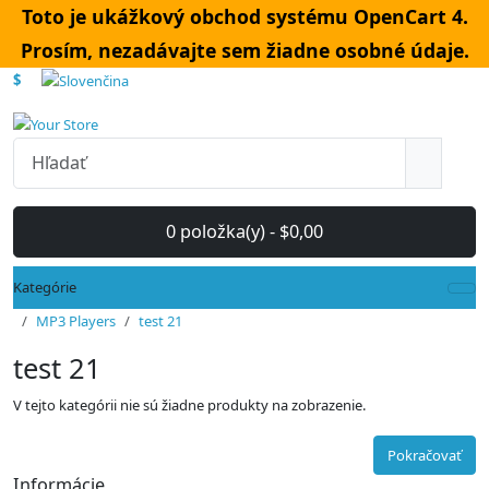
Toto je ukážkový obchod systému OpenCart 4.
Prosím, nezadávajte sem žiadne osobné údaje.
$
0 položka(y) - $0,00
Kategórie
MP3 Players
test 21
test 21
V tejto kategórii nie sú žiadne produkty na zobrazenie.
Pokračovať
Informácie