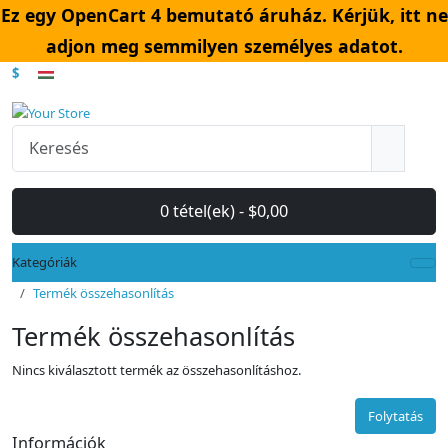
Ez egy OpenCart 4 bemutató áruház. Kérjük, itt ne
adjon meg semmilyen személyes adatot.
$
0 tétel(ek) - $0,00
Kategóriák
Termék összehasonlítás
Termék összehasonlítás
Nincs kiválasztott termék az összehasonlításhoz.
Folytatás
Információk