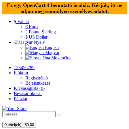
Ez egy OpenCart 4 bemutató áruház. Kérjük, itt ne
adjon meg semmilyen személyes adatot.
$
Valuta
€ Euro
£ Pound Sterling
$ US Dollar
Nyelv
English
Magyar
Slovenčina
123456789
Fiókom
Regisztráció
Bejelentkezés
Kívánságlista (0)
Bevásárlókosár
Pénztár
0 tétel(ek) - $0,00