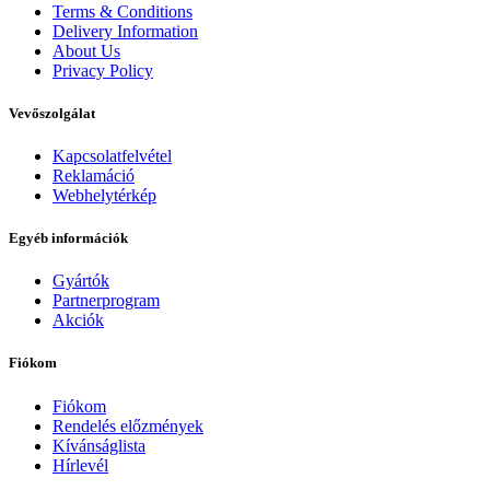
Terms & Conditions
Delivery Information
About Us
Privacy Policy
Vevőszolgálat
Kapcsolatfelvétel
Reklamáció
Webhelytérkép
Egyéb információk
Gyártók
Partnerprogram
Akciók
Fiókom
Fiókom
Rendelés előzmények
Kívánságlista
Hírlevél